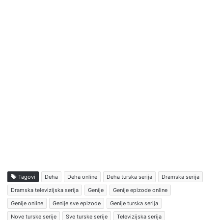
Tagovi
Deha
Deha online
Deha turska serija
Dramska serija
Dramska televizijska serija
Genije
Genije epizode online
Genije online
Genije sve epizode
Genije turska serija
Nove turske serije
Sve turske serije
Televizijska serija