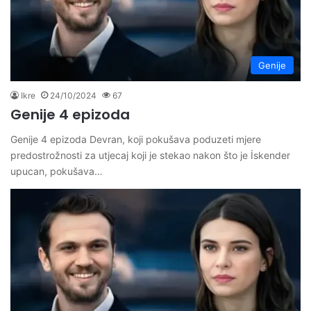
Genije
Ikre
24/10/2024
67
Genije 4 epizoda
Genije 4 epizoda Devran, koji pokušava poduzeti mjere
predostrožnosti za utjecaj koji je stekao nakon što je İskender
upucan, pokušava…