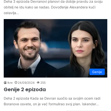
Deha 3 epizoda Devranovi planovi da dobije pravdu za svoju
obitelj ne idu kako se nadao. Dovođenje Alexandera kući
ostavlja…
Genije
Ikre
24/09/2024
255
Genije 2 epizoda
Deha 2 epizoda Kada se Devran suočio sa svojim ocem radi
Boranove osvete, on je već formulirao svoj plan. Iskender…