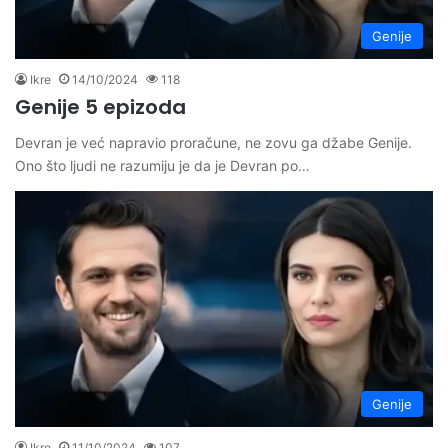
Genije
Ikre
14/10/2024
118
Genije 5 epizoda
Devran je već napravio proračune, ne zovu ga džabe Genije.
Ono što ljudi ne razumiju je da je Devran po…
Genije
Ikre
11/10/2024
107