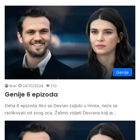
Genije
Ikre
24/10/2024
110
Genije 6 epizoda
Deha 6 epizoda Ako se Devran zaljubi u İmrea, neće se
razlikovati od svog oca. Želimo vidjeti Devrana koji je…