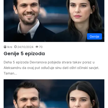
Genije
Ikre
24/10/2024
70
Genije 5 epizoda
Deha 5 epizoda Devranova pobjeda stvara takav poraz u
Aleksandru da ovaj put odlučuje sinu dati oštri očinski savjet.
Taman…