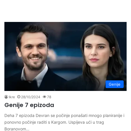
Genije
Ikre
28/10/2024
78
Genije 7 epizoda
Deha 7 epizoda Devran se počinje ponašati mnogo planiranije i
ponovno počinje raditi s Kargom. Uspijeva ući u trag
Boranovom…