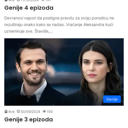
Genije 4 epizoda
Devranovi napori da postigne pravdu za svoju porodicu ne
rezultiraju onako kako se nadao. Vraćanje Aleksandra kući
uznemiruje sve. Štaviše,…
Genije
Ikre
30/09/2024
193
Genije 3 epizoda