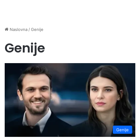
Naslovna
/
Genije
Genije
Genije