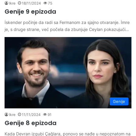
Ikre
18/11/2024
75
Genije 9 epizoda
İskender počinje da radi sa Fermanom za sjajno otvaranje. İmre
je, s druge strane, već počela da zbunjuje Ceylan pokazujući…
Genije
Ikre
11/11/2024
91
Genije 8 epizoda
Kada Devran izgubi Çağlara, ponovo se nađe u nepoznatom na