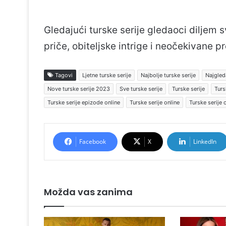
Gledajući turske serije gledaoci diljem 
priče, obiteljske intrige i neočekivane p
Tagovi
Ljetne turske serije
Najbolje turske serije
Najgleda
Nove turske serije 2023
Sve turske serije
Turske serije
Turs
Turske serije epizode online
Turske serije online
Turske serije 
Facebook
X
LinkedIn
Možda vas zanima