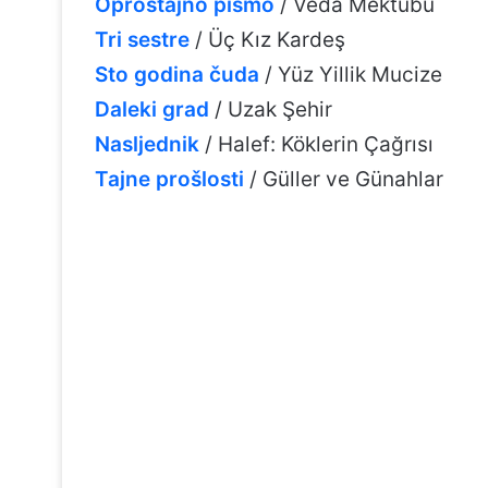
Oproštajno pismo
/ Veda Mektubu
Tri sestre
/ Üç Kız Kardeş
Sto godina čuda
/ Yüz Yillik Mucize
Daleki grad
/ Uzak Şehir
Nasljednik
/ Halef: Köklerin Çağrısı
Tajne prošlosti
/ Güller ve Günahlar