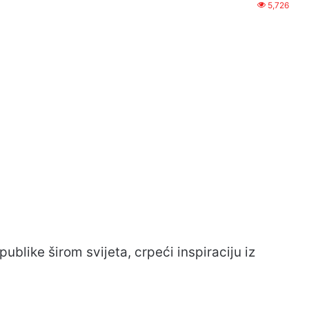
5,726
ublike širom svijeta, crpeći inspiraciju iz