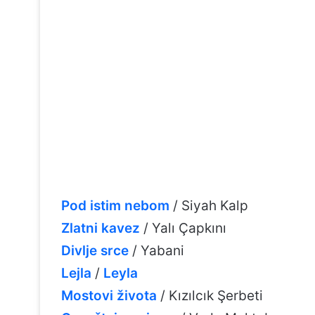
Pod istim nebom
/ Siyah Kalp
Zlatni kavez
/ Yalı Çapkını
Divlje srce
/ Yabani
Lejla
/
Leyla
Mostovi života
/ Kızılcık Şerbeti