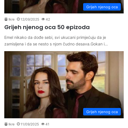
Grijeh njenog oca
Ikre
12/09/2025
42
Grijeh njenog oca 50 epizoda
Emel nikako da dođe sebi, svi ukucani primjećuju da je
zamisljena i da se nesto s njom čudno desava.Gokan i…
Grijeh njenog oca
Ikre
11/09/2025
41