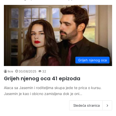
Grijeh njenog oca
Ikre
30/08/2025
32
Grijeh njenog oca 41 epizoda
Alaca sa Jasemin i roditeljima skupa jede te prica o kursu.
Jasemin je kao i obicno zamisljena dok je oni…
Sledeća stranica