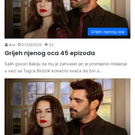
Grijeh njenog oca
Ikre
07/09/2025
33
Grijeh njenog oca 45 epizoda
Salih govori Bakiju da mu je zahvalan jer je promijenio misljenje
u vezi sa Tugce.Birdzik konačno svaća da živi u…