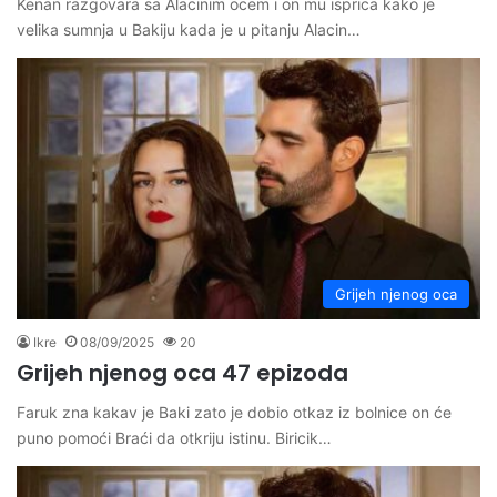
Kenan razgovara sa Alacinim ocem i on mu isprica kako je
velika sumnja u Bakiju kada je u pitanju Alacin…
Grijeh njenog oca
Ikre
08/09/2025
20
Grijeh njenog oca 47 epizoda
Faruk zna kakav je Baki zato je dobio otkaz iz bolnice on će
puno pomoći Braći da otkriju istinu. Biricik…