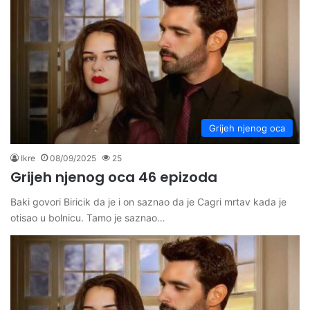
Grijeh njenog oca
Ikre
08/09/2025
25
Grijeh njenog oca 46 epizoda
Baki govori Biricik da je i on saznao da je Cagri mrtav kada je
otisao u bolnicu. Tamo je saznao…