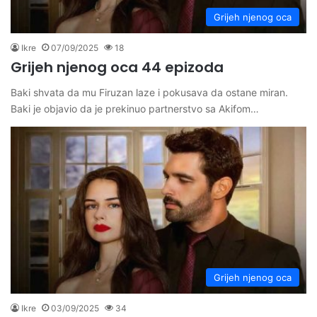
Grijeh njenog oca
Ikre
07/09/2025
18
Grijeh njenog oca 44 epizoda
Baki shvata da mu Firuzan laze i pokusava da ostane miran.
Baki je objavio da je prekinuo partnerstvo sa Akifom…
Grijeh njenog oca
Ikre
03/09/2025
34