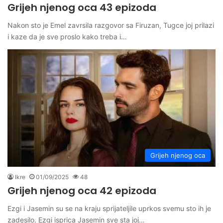
Grijeh njenog oca 43 epizoda
Nakon sto je Emel zavrsila razgovor sa Firuzan, Tugce joj prilazi
i kaze da je sve proslo kako treba i…
Grijeh njenog oca
Ikre
01/09/2025
48
Grijeh njenog oca 42 epizoda
Ezgi i Jasemin su se na kraju sprijateljile uprkos svemu sto ih je
zadesilo. Ezgi isprica Jasemin sve sta joj…