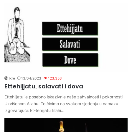
Ikre
13/04/2023
123,353
Ettehijjatu, salavati i dova
Ettehijjatu je posebno iskazivnje naše zahvalnosti i pokornosti
Uzvišenom Allahu. To činimo na svakom sjedenju u namazu
izgovarajući: Et-tehijjatu lillahi…