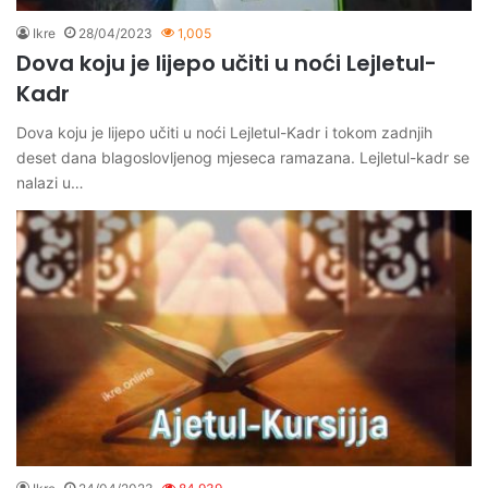
Ikre
28/04/2023
1,005
Dova koju je lijepo učiti u noći Lejletul-
Kadr
Dova koju je lijepo učiti u noći Lejletul-Kadr i tokom zadnjih
deset dana blagoslovljenog mjeseca ramazana. Lejletul-kadr se
nalazi u…