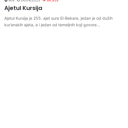
Ikre
24/04/2023
84,939
Ajetul Kursija
Ajetul Kursija je 255. ajet sure El-Bekare, jedan je od dužih
kur’anskih ajeta, a i jedan od temeljnih koji govore…