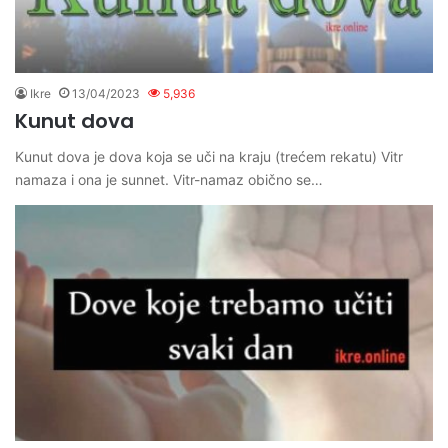
Ikre
13/04/2023
5,936
Kunut dova
Kunut dova je dova koja se uči na kraju (trećem rekatu) Vitr
namaza i ona je sunnet. Vitr-namaz obično se…