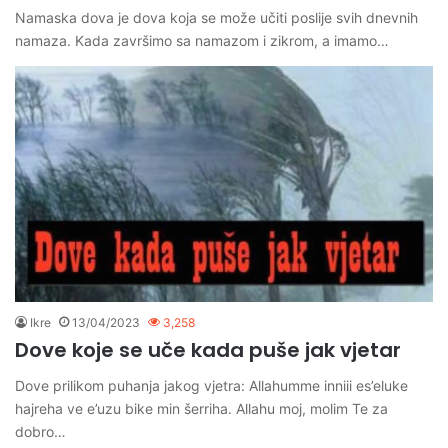
Namaska dova je dova koja se može učiti poslije svih dnevnih
namaza. Kada završimo sa namazom i zikrom, a imamo…
Ikre
13/04/2023
3,258
Dove koje se uče kada puše jak vjetar
Dove prilikom puhanja jakog vjetra: Allahumme inniii es’eluke
hajreha ve e’uzu bike min šerriha. Allahu moj, molim Te za
dobro…