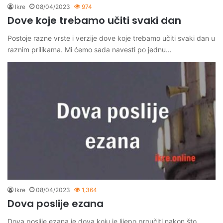
Ikre
08/04/2023
974
Dove koje trebamo učiti svaki dan
Postoje razne vrste i verzije dove koje trebamo učiti svaki dan u
raznim prilikama. Mi ćemo sada navesti po jednu…
Ikre
08/04/2023
1,364
Dova poslije ezana
Dova poslije ezana je dova koju je lijepo proučiti nakon što