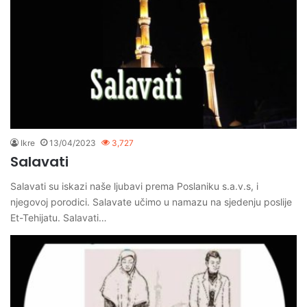
Ikre
13/04/2023
3,727
Salavati
Salavati su iskazi naše ljubavi prema Poslaniku s.a.v.s, i
njegovoj porodici. Salavate učimo u namazu na sjedenju poslije
Et-Tehijatu. Salavati…