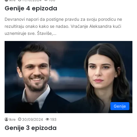
Genije 4 epizoda
Devranovi napori da postigne pravdu za svoju porodicu ne
rezultiraju onako kako se nadao. Vraćanje Aleksandra kući
uznemiruje sve. Štaviše,…
Genije
Ikre
30/09/2024
193
Genije 3 epizoda