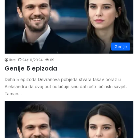
Genije
Ikre
24/10/2024
69
Genije 5 epizoda
Deha 5 epizoda Devranova pobjeda stvara takav poraz u
Aleksandru da ovaj put odlučuje sinu dati oštri očinski savjet.
Taman…