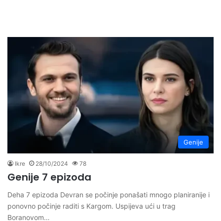
Genije
Ikre
28/10/2024
78
Genije 7 epizoda
Deha 7 epizoda Devran se počinje ponašati mnogo planiranije i
ponovno počinje raditi s Kargom. Uspijeva ući u trag
Boranovom…