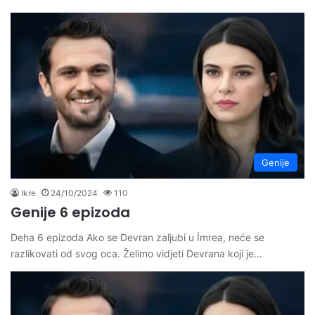
Genije
Ikre
24/10/2024
110
Genije 6 epizoda
Deha 6 epizoda Ako se Devran zaljubi u İmrea, neće se
razlikovati od svog oca. Želimo vidjeti Devrana koji je…