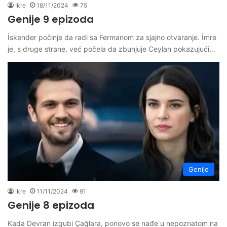
Ikre
18/11/2024
75
Genije 9 epizoda
İskender počinje da radi sa Fermanom za sjajno otvaranje. İmre
je, s druge strane, već počela da zbunjuje Ceylan pokazujući…
Genije
Ikre
11/11/2024
91
Genije 8 epizoda
Kada Devran izgubi Çağlara, ponovo se nađe u nepoznatom na