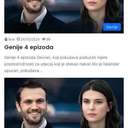
Genije
Ikre
24/10/2024
66
Genije 4 epizoda
Genije 4 epizoda Devran, koji pokušava poduzeti mjere
predostrožnosti za utjecaj koji je stekao nakon što je İskender
upucan, pokušava…