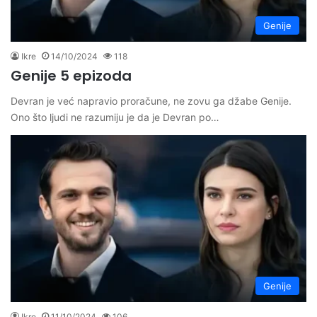
Genije
Ikre
14/10/2024
118
Genije 5 epizoda
Devran je već napravio proračune, ne zovu ga džabe Genije.
Ono što ljudi ne razumiju je da je Devran po…
Genije
Ikre
11/10/2024
106