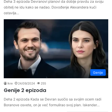
Deha 3 epizoda Devranovi planovi da dobije pravdu za svoju
obitelj ne idu kako se nadao. Dovođenje Alexandera kući
ostavlja…
Genije
Ikre
24/09/2024
255
Genije 2 epizoda
Deha 2 epizoda Kada se Devran suočio sa svojim ocem radi
Boranove osvete, on je već formulirao svoj plan. Iskender…