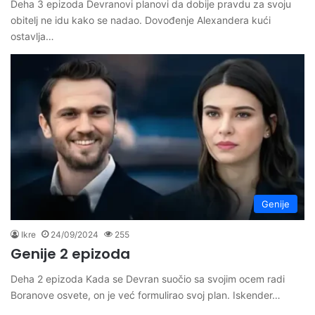
Deha 3 epizoda Devranovi planovi da dobije pravdu za svoju
obitelj ne idu kako se nadao. Dovođenje Alexandera kući
ostavlja…
Genije
Ikre
24/09/2024
255
Genije 2 epizoda
Deha 2 epizoda Kada se Devran suočio sa svojim ocem radi
Boranove osvete, on je već formulirao svoj plan. Iskender…