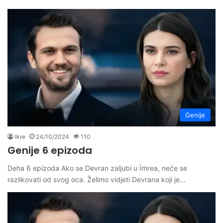
Genije
Ikre
24/10/2024
110
Genije 6 epizoda
Deha 6 epizoda Ako se Devran zaljubi u İmrea, neće se
razlikovati od svog oca. Želimo vidjeti Devrana koji je…