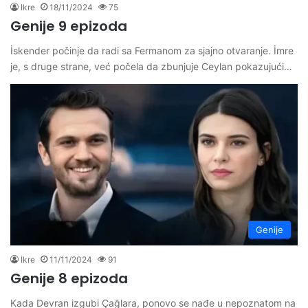
Ikre
18/11/2024
75
Genije 9 epizoda
İskender počinje da radi sa Fermanom za sjajno otvaranje. İmre
je, s druge strane, već počela da zbunjuje Ceylan pokazujući…
Genije
Ikre
11/11/2024
91
Genije 8 epizoda
Kada Devran izgubi Çağlara, ponovo se nađe u nepoznatom na