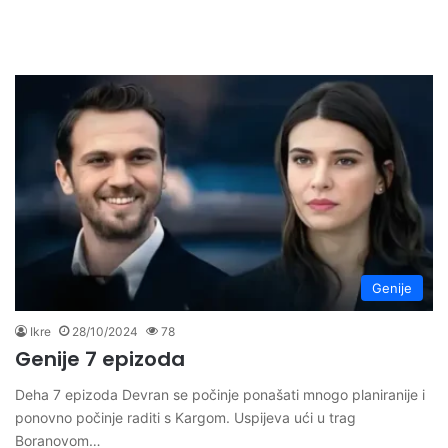
Genije
Ikre
28/10/2024
78
Genije 7 epizoda
Deha 7 epizoda Devran se počinje ponašati mnogo planiranije i
ponovno počinje raditi s Kargom. Uspijeva ući u trag
Boranovom…