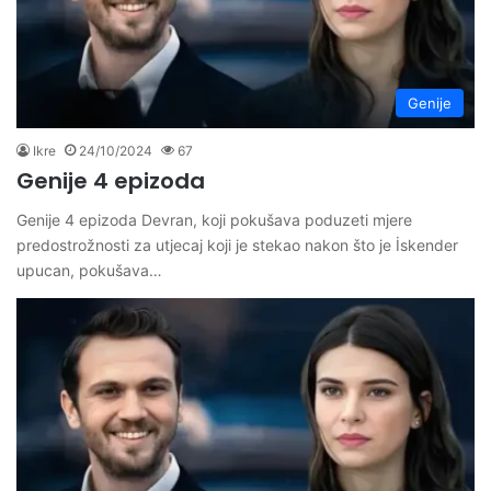
Genije
Ikre
24/10/2024
67
Genije 4 epizoda
Genije 4 epizoda Devran, koji pokušava poduzeti mjere
predostrožnosti za utjecaj koji je stekao nakon što je İskender
upucan, pokušava…