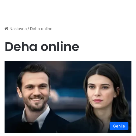
Naslovna
/
Deha online
Deha online
Genije