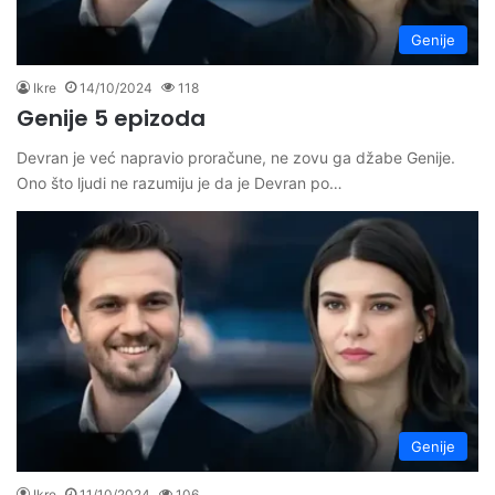
Genije
Ikre
14/10/2024
118
Genije 5 epizoda
Devran je već napravio proračune, ne zovu ga džabe Genije.
Ono što ljudi ne razumiju je da je Devran po…
Genije
Ikre
11/10/2024
106