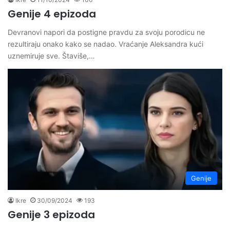
Genije 4 epizoda
Devranovi napori da postigne pravdu za svoju porodicu ne
rezultiraju onako kako se nadao. Vraćanje Aleksandra kući
uznemiruje sve. Štaviše,…
Genije
Ikre
30/09/2024
193
Genije 3 epizoda