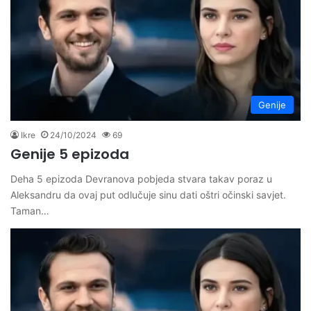
Genije
Ikre
24/10/2024
69
Genije 5 epizoda
Deha 5 epizoda Devranova pobjeda stvara takav poraz u
Aleksandru da ovaj put odlučuje sinu dati oštri očinski savjet.
Taman…