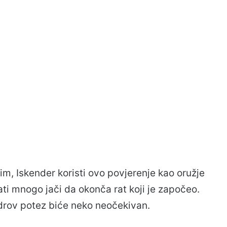
m, Iskender koristi ovo povjerenje kao oružje
i mnogo jači da okonča rat koji je započeo.
drov potez biće neko neočekivan.