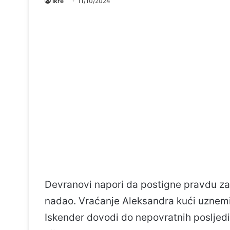
Ikre
11/10/2024
Devranovi napori da postigne pravdu za 
nadao. Vraćanje Aleksandra kući uznemir
Iskender dovodi do nepovratnih posljed