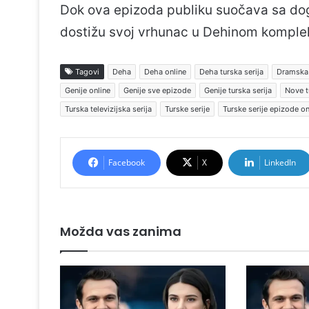
Dok ova epizoda publiku suočava sa do
dostižu svoj vrhunac u Dehinom komple
Tagovi
Deha
Deha online
Deha turska serija
Dramska 
Genije online
Genije sve epizode
Genije turska serija
Nove t
Turska televizijska serija
Turske serije
Turske serije epizode on
Facebook
X
LinkedIn
Možda vas zanima