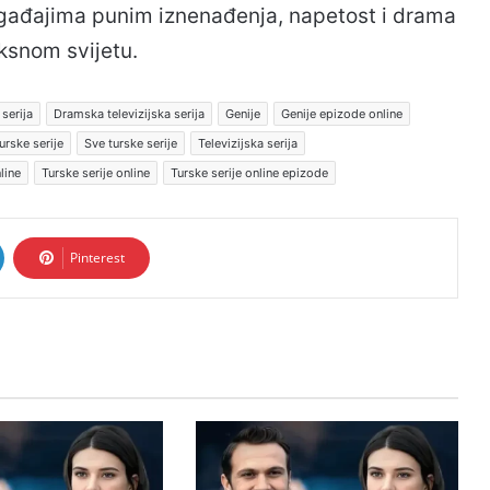
gađajima punim iznenađenja, napetost i drama
ksnom svijetu.
serija
Dramska televizijska serija
Genije
Genije epizode online
urske serije
Sve turske serije
Televizijska serija
line
Turske serije online
Turske serije online epizode
Pinterest