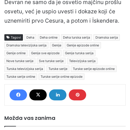
Devran ne samo da je osvetio majčinu prošlu
osvetu, već je uspio uvesti i dokaze koji će
uznemiriti prvo Cesura, a potom i İskendera.
Tagovi
Deha
Deha online
Deha turska serija
Dramska serija
Dramska televizijska serija
Genije
Genije epizode online
Genije online
Genije sve epizode
Genije turska serija
Nove turske serije
Sve turske serije
Televizijska serija
Turska televizijska serija
Turske serije
Turske serije epizode online
Turske serije online
Turske serije online epizode
Možda vas zanima