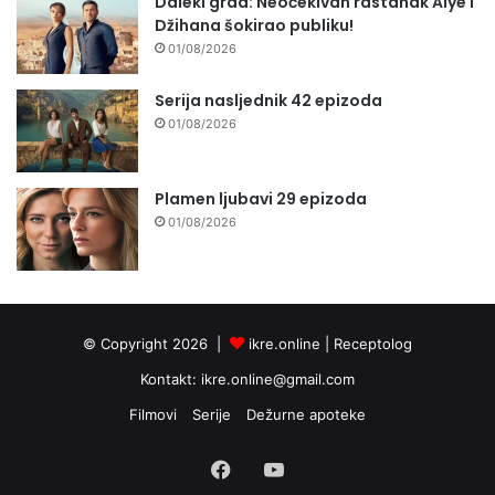
Daleki grad: Neočekivan rastanak Alye i
Džihana šokirao publiku!
01/08/2026
Serija nasljednik 42 epizoda
01/08/2026
Plamen ljubavi 29 epizoda
01/08/2026
© Copyright 2026 |
ikre.online |
Receptolog
Kontakt:
ikre.online@gmail.com
Filmovi
Serije
Dežurne apoteke
Facebook
YouTube