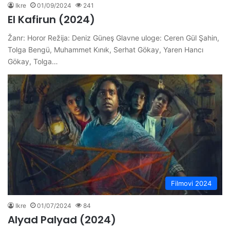
Ikre
01/09/2024
241
El Kafirun (2024)
Žanr: Horor Režija: Deniz Güneş Glavne uloge: Ceren Gül Şahin,
Tolga Bengü, Muhammet Kınık, Serhat Gökay, Yaren Hancı
Gökay, Tolga…
Filmovi 2024
Ikre
01/07/2024
84
Alyad Palyad (2024)