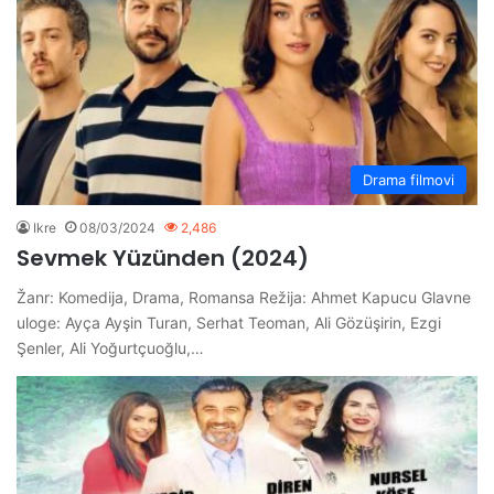
Drama filmovi
Ikre
08/03/2024
2,486
Sevmek Yüzünden (2024)
Žanr: Komedija, Drama, Romansa Režija: Ahmet Kapucu Glavne
uloge: Ayça Ayşin Turan, Serhat Teoman, Ali Gözüşirin, Ezgi
Şenler, Ali Yoğurtçuoğlu,…