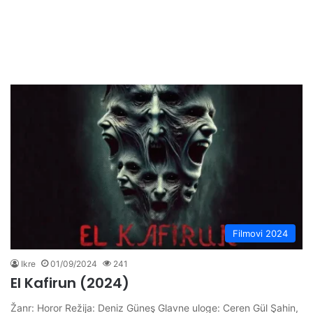
Filmovi 2024
Ikre
01/09/2024
241
El Kafirun (2024)
Žanr: Horor Režija: Deniz Güneş Glavne uloge: Ceren Gül Şahin,