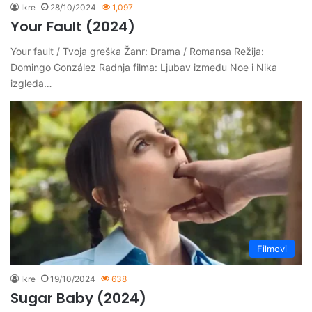
Ikre
28/10/2024
1,097
Your Fault (2024)
Your fault / Tvoja greška Žanr: Drama / Romansa Režija:
Domingo González Radnja filma: Ljubav između Noe i Nika
izgleda…
Filmovi
Ikre
19/10/2024
638
Sugar Baby (2024)