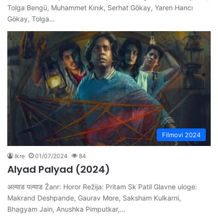
Tolga Bengü, Muhammet Kınık, Serhat Gökay, Yaren Hancı
Gökay, Tolga…
Filmovi 2024
Ikre
01/07/2024
84
Alyad Palyad (2024)
अल्याड पल्याड Žanr: Horor Režija: Pritam Sk Patil Glavne uloge:
Makrand Deshpande, Gaurav More, Saksham Kulkarni,
Bhagyam Jain, Anushka Pimputkar,…