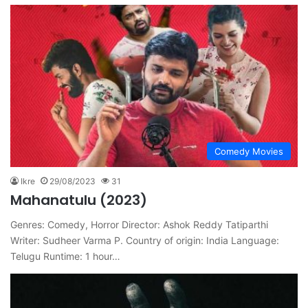
Comedy Movies
Ikre
29/08/2023
31
Mahanatulu (2023)
Genres: Comedy, Horror Director: Ashok Reddy Tatiparthi
Writer: Sudheer Varma P. Country of origin: India Language:
Telugu Runtime: 1 hour…