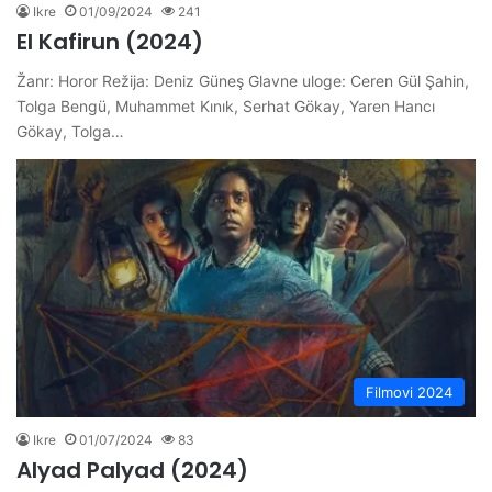
Ikre
01/09/2024
241
El Kafirun (2024)
Žanr: Horor Režija: Deniz Güneş Glavne uloge: Ceren Gül Şahin,
Tolga Bengü, Muhammet Kınık, Serhat Gökay, Yaren Hancı
Gökay, Tolga…
Filmovi 2024
Ikre
01/07/2024
83
Alyad Palyad (2024)