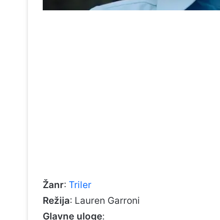
Žanr
:
Triler
Režija
: Lauren Garroni
Glavne uloge
: