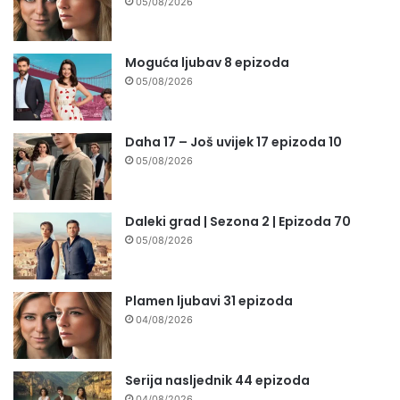
05/08/2026
Moguća ljubav 8 epizoda
05/08/2026
Daha 17 – Još uvijek 17 epizoda 10
05/08/2026
Daleki grad | Sezona 2 | Epizoda 70
05/08/2026
Plamen ljubavi 31 epizoda
04/08/2026
Serija nasljednik 44 epizoda
04/08/2026