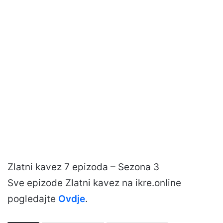
Zlatni kavez 7 epizoda – Sezona 3
Sve epizode Zlatni kavez na ikre.online
pogledajte
Ovdje
.