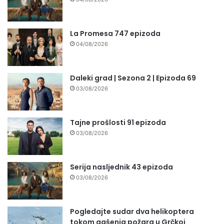
La Promesa 747 epizoda
04/08/2026
Daleki grad | Sezona 2 | Epizoda 69
03/08/2026
Tajne prošlosti 91 epizoda
03/08/2026
Serija nasljednik 43 epizoda
03/08/2026
Pogledajte sudar dva helikoptera
tokom gašenja požara u Grčkoj