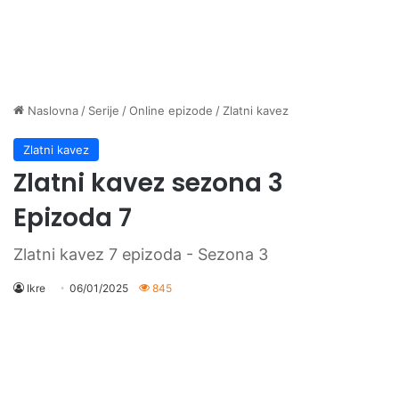
Naslovna
/
Serije
/
Online epizode
/
Zlatni kavez
Zlatni kavez
Zlatni kavez sezona 3
Epizoda 7
Zlatni kavez 7 epizoda - Sezona 3
Ikre
06/01/2025
845