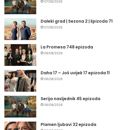
07/08/2026
Daleki grad | Sezona 2 | Epizoda 71
07/08/2026
La Promesa 748 epizoda
06/08/2026
Daha 17 – Još uvijek 17 epizoda 11
06/08/2026
Serija nasljednik 45 epizoda
06/08/2026
Plamen ljubavi 32 epizoda