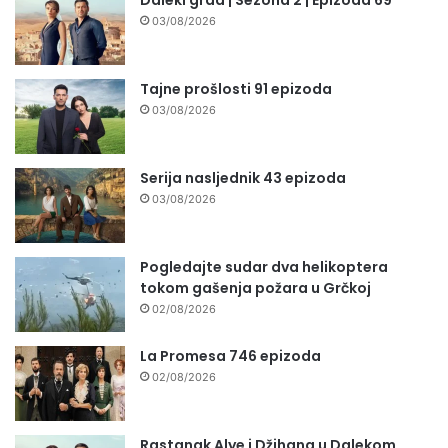
03/08/2026
Tajne prošlosti 91 epizoda
03/08/2026
Serija nasljednik 43 epizoda
03/08/2026
Pogledajte sudar dva helikoptera
tokom gašenja požara u Grčkoj
02/08/2026
La Promesa 746 epizoda
02/08/2026
Rastanak Alye i Džihana u Dalekom