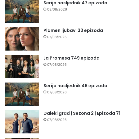
Serija nasljednik 47 epizoda
08/08/2026
Plamen ljubavi 33 epizoda
07/08/2026
La Promesa 749 epizoda
07/08/2026
Serija nasljednik 46 epizoda
07/08/2026
Daleki grad | Sezona 2 | Epizoda 71
07/08/2026