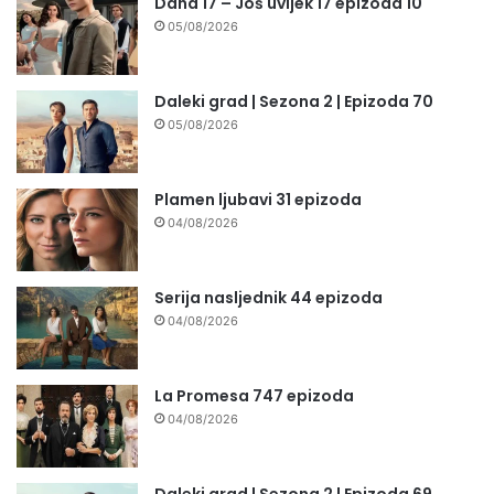
Daha 17 – Još uvijek 17 epizoda 10
05/08/2026
Daleki grad | Sezona 2 | Epizoda 70
05/08/2026
Plamen ljubavi 31 epizoda
04/08/2026
Serija nasljednik 44 epizoda
04/08/2026
La Promesa 747 epizoda
04/08/2026
Daleki grad | Sezona 2 | Epizoda 69