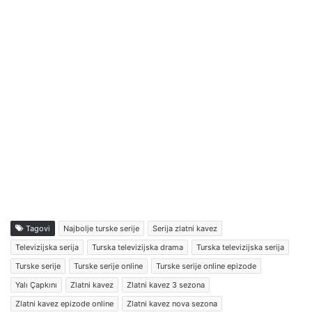
Tagovi
Najbolje turske serije
Serija zlatni kavez
Televizijska serija
Turska televizijska drama
Turska televizijska serija
Turske serije
Turske serije online
Turske serije online epizode
Yalı Çapkını
Zlatni kavez
Zlatni kavez 3 sezona
Zlatni kavez epizode online
Zlatni kavez nova sezona