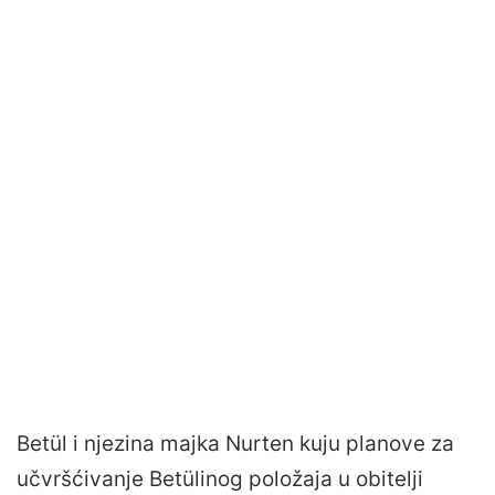
Betül i njezina majka Nurten kuju planove za
učvršćivanje Betülinog položaja u obitelji