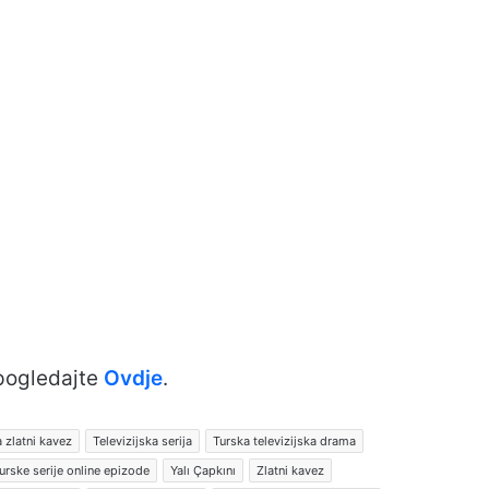
 pogledajte
Ovdje
.
a zlatni kavez
Televizijska serija
Turska televizijska drama
urske serije online epizode
Yalı Çapkını
Zlatni kavez