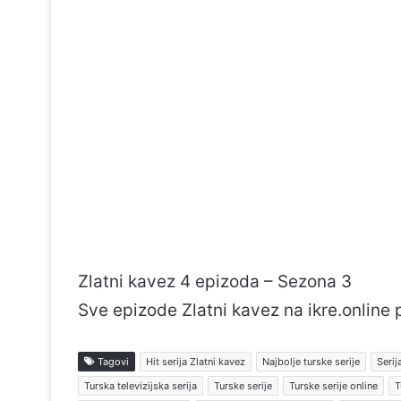
Zlatni kavez 4 epizoda – Sezona 3
Sve epizode Zlatni kavez na ikre.online
Tagovi
Hit serija Zlatni kavez
Najbolje turske serije
Serij
Turska televizijska serija
Turske serije
Turske serije online
T