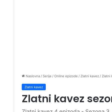
Naslovna
/
Serije
/
Online epizode
/
Zlatni kavez
/
Zlatni
Zlatni kavez
Zlatni kavez sezo
Zlatni kavez 4 epizoda - Sezona 3