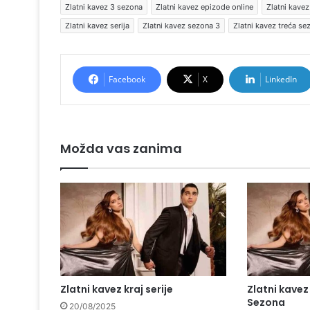
Zlatni kavez 3 sezona
Zlatni kavez epizode online
Zlatni kave
Zlatni kavez serija
Zlatni kavez sezona 3
Zlatni kavez treća se
Facebook
X
LinkedIn
Možda vas zanima
Zlatni kavez kraj serije
Zlatni kavez
Sezona
20/08/2025