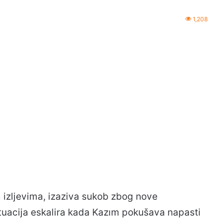
1,208
 izljevima, izaziva sukob zbog nove
ituacija eskalira kada Kazım pokušava napasti