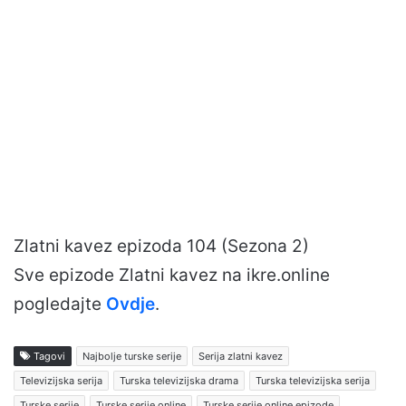
Zlatni kavez epizoda 104 (Sezona 2)
Sve epizode Zlatni kavez na ikre.online
pogledajte
Ovdje
.
Tagovi
Najbolje turske serije
Serija zlatni kavez
Televizijska serija
Turska televizijska drama
Turska televizijska serija
Turske serije
Turske serije online
Turske serije online epizode