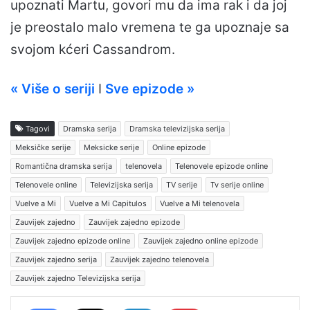
upoznati Martu, govori mu da ima rak i da joj
je preostalo malo vremena te ga upoznaje sa
svojom kćeri Cassandrom.
« Više o seriji
I
Sve epizode »
Tagovi
Dramska serija
Dramska televizijska serija
Meksičke serije
Meksicke serije
Online epizode
Romantična dramska serija
telenovela
Telenovele epizode online
Telenovele online
Televizijska serija
TV serije
Tv serije online
Vuelve a Mi
Vuelve a Mi Capitulos
Vuelve a Mi telenovela
Zauvijek zajedno
Zauvijek zajedno epizode
Zauvijek zajedno epizode online
Zauvijek zajedno online epizode
Zauvijek zajedno serija
Zauvijek zajedno telenovela
Zauvijek zajedno Televizijska serija