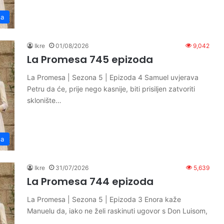
sa
Ikre
01/08/2026
9,042
La Promesa 745 epizoda
La Promesa | Sezona 5 | Epizoda 4 Samuel uvjerava
Petru da će, prije nego kasnije, biti prisiljen zatvoriti
sklonište…
sa
Ikre
31/07/2026
5,639
La Promesa 744 epizoda
La Promesa | Sezona 5 | Epizoda 3 Enora kaže
Manuelu da, iako ne želi raskinuti ugovor s Don Luisom,
…