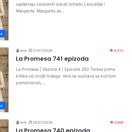
uspijevaju zaustaviti sukob između Leocadije i
Margarite. Margarita se…
sa
Ikre
27/07/2026
9,310
La Promesa 741 epizoda
La Promesa | Sezona 4 | Epizoda 250 Teresa prima
kritike od svojih kolega. Vera se suočava sa kućnom
pomoćnicom,…
sa
Ikre
24/07/2026
9,668
La Promesa 740 epizoda