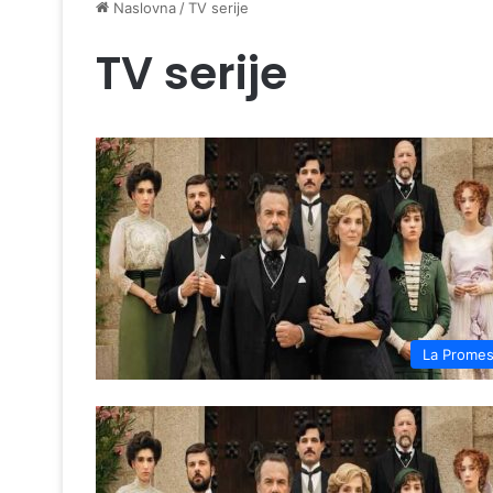
Naslovna
/
TV serije
TV serije
La Prome