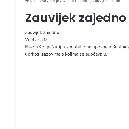
Naslovna
/
Serije
/
Online epizode
/
Zauvijek zajedno
Zauvijek zajedno
Zauvijek zajedno
Vuelve a Mi
Nakon što je Nurijin sin otet, ona upoznaje Santiag
uprkos izazovima s kojima se suočavaju.