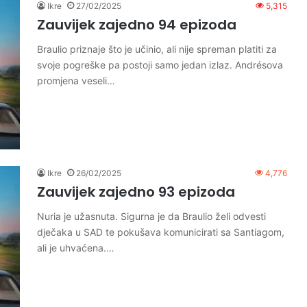
Ikre
27/02/2025
5,315
Zauvijek zajedno 94 epizoda
Braulio priznaje što je učinio, ali nije spreman platiti za
svoje pogreške pa postoji samo jedan izlaz. Andrésova
promjena veseli…
Ikre
26/02/2025
4,776
Zauvijek zajedno 93 epizoda
Nuria je užasnuta. Sigurna je da Braulio želi odvesti
dječaka u SAD te pokušava komunicirati sa Santiagom,
ali je uhvaćena.…