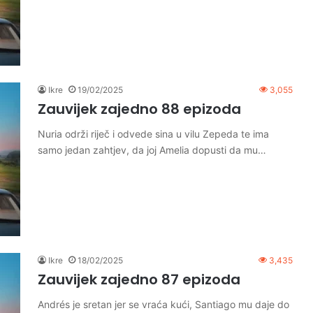
Ikre
19/02/2025
3,055
Zauvijek zajedno 88 epizoda
Nuria održi riječ i odvede sina u vilu Zepeda te ima
samo jedan zahtjev, da joj Amelia dopusti da mu…
Ikre
18/02/2025
3,435
Zauvijek zajedno 87 epizoda
Andrés je sretan jer se vraća kući, Santiago mu daje do