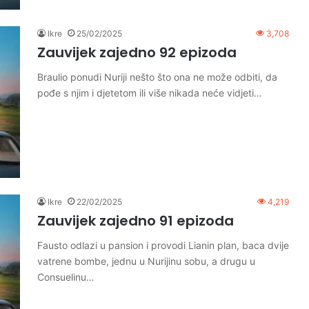
Ikre
25/02/2025
3,708
Zauvijek zajedno 92 epizoda
Braulio ponudi Nuriji nešto što ona ne može odbiti, da
pođe s njim i djetetom ili više nikada neće vidjeti…
Ikre
22/02/2025
4,219
Zauvijek zajedno 91 epizoda
Fausto odlazi u pansion i provodi Lianin plan, baca dvije
vatrene bombe, jednu u Nurijinu sobu, a drugu u
Consuelinu…