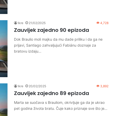
Ikre
21/02/2025
4,728
Zauvijek zajedno 90 epizoda
Dok Braulio moli majku da mu dade priliku i da ga ne
prijavi, Santiago zahvaljujući Fabiánu doznaje za
bratovu izdaju…
Ikre
20/02/2025
3,892
Zauvijek zajedno 89 epizoda
Marta se suočava s Brauliom, okrivljuje ga da je ukrao
pet godina života bratu. Čuje kako priznaje sve što je…