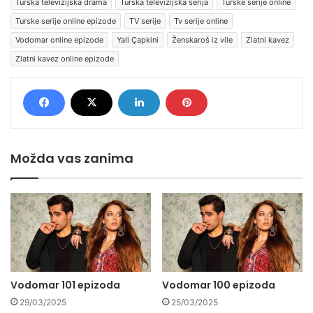
Turska televizijska drama
Turska televizijska serija
Turske serije online
Turske serije online epizode
TV serije
Tv serije online
Vodomar online epizode
Yali Çapkini
Ženskaroš iz vile
Zlatni kavez
Zlatni kavez online epizode
Možda vas zanima
Vodomar 101 epizoda
Vodomar 100 epizoda
29/03/2025
25/03/2025