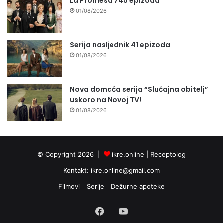
La Promesa 745 epizoda
01/08/2026
Serija nasljednik 41 epizoda
01/08/2026
Nova domaća serija “Slučajna obitelj”
uskoro na Novoj TV!
01/08/2026
© Copyright 2026 |
ikre.online |
Receptolog
Kontakt:
ikre.online@gmail.com
Filmovi
Serije
Dežurne apoteke
Facebook
YouTube