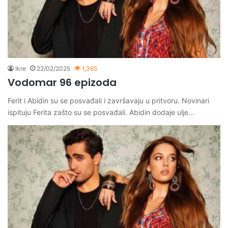
Ikre
22/02/2025
1,365
Vodomar 96 epizoda
Ferit i Abidin su se posvađali i završavaju u pritvoru. Novinari
ispituju Ferita zašto su se posvađali. Abidin dodaje ulje…