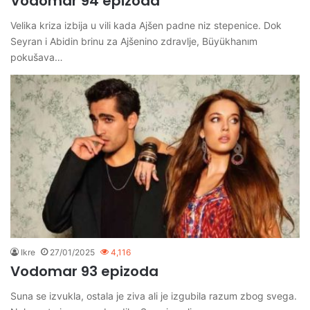
Vodomar 94 epizoda
Velika kriza izbija u vili kada Ajšen padne niz stepenice. Dok
Seyran i Abidin brinu za Ajšenino zdravlje, Büyükhanım
pokušava…
Ikre
27/01/2025
4,116
Vodomar 93 epizoda
Suna se izvukla, ostala je ziva ali je izgubila razum zbog svega.