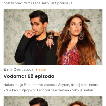
postali pravi muž i žena. Iako Ferit pokusava…
Ikre
08/03/2025
1,390
Vodomar 98 epizoda
Nakon sto je Ferit ponovo zaprosio Seyran, njenoj sreći nema
kraja kao ni njegovoj. Ferit priznaje Seyran koliko je sretan.…