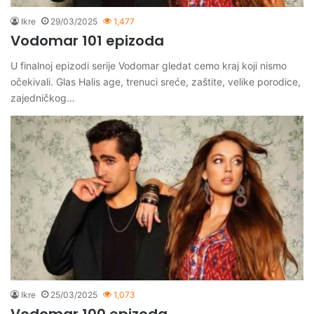
Ikre
29/03/2025
1,477
Vodomar 101 epizoda
U finalnoj epizodi serije Vodomar gledat cemo kraj koji nismo
očekivali. Glas Halis age, trenuci sreće, zaštite, velike porodice,
zajedničkog…
Ikre
25/03/2025
1,073