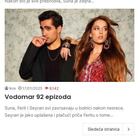
Nakon sto je sve prebrodila, Suna je zeljna…
Ikre
17/01/2025
9,142
Vodomar 92 epizoda
Suna, Ferit i Seyran svi zavrsavaju u bolnici nakon nesrece.
Seyran je jako uplašena i plačući priča Feritu o tome…
Sledeća stranica