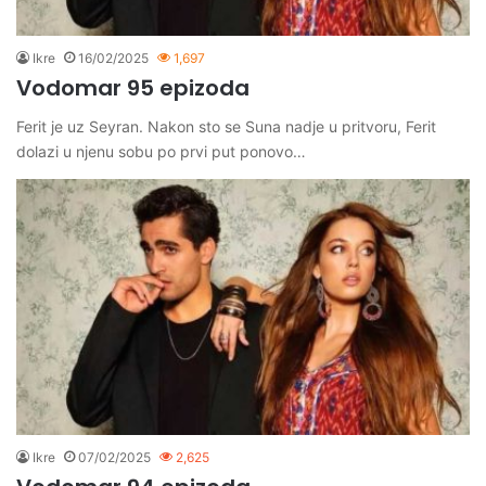
Ikre
16/02/2025
1,697
Vodomar 95 epizoda
Ferit je uz Seyran. Nakon sto se Suna nadje u pritvoru, Ferit
dolazi u njenu sobu po prvi put ponovo…
Ikre
07/02/2025
2,625