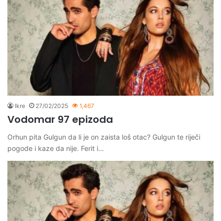
Ikre
27/02/2025
1,467
Vodomar 97 epizoda
Orhun pita Gulgun da li je on zaista loš otac? Gulgun te riječi
pogode i kaze da nije. Ferit i…