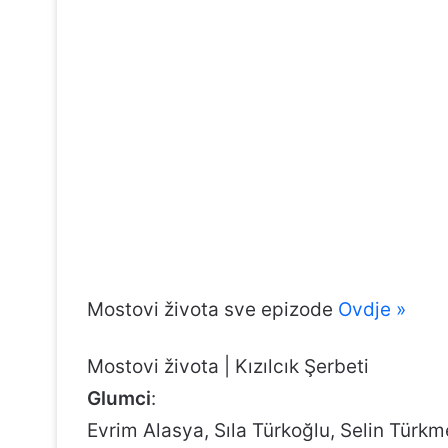
Mostovi života sve epizode
Ovdje »
Mostovi života | Kızılcık Şerbeti
Glumci
:
Evrim Alasya, Sıla Türkoğlu, Selin Türk