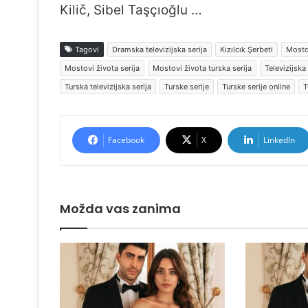
Kilič, Sibel Taşçıoğlu …
Tagovi
Dramska televizijska serija
Kızılcık Şerbeti
Mosto
Mostovi života serija
Mostovi života turska serija
Televizijska 
Turska televizijska serija
Turske serije
Turske serije online
T
Facebook
X
LinkedIn
Možda vas zanima