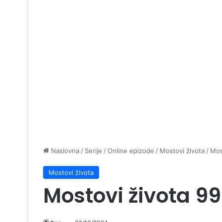
Naslovna
/
Serije
/
Online epizode
/
Mostovi života
/
Mos
Mostovi života
Mostovi života 9