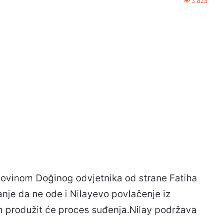
3,823
povinom Doğinog odvjetnika od strane Fatiha
anje da ne ode i Nilayevo povlačenje iz
 produžit će proces suđenja.Nilay podržava