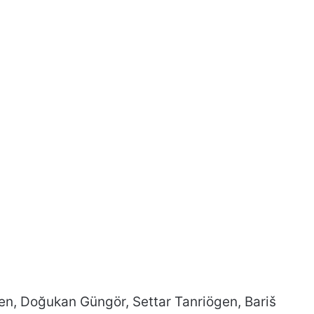
men, Doğukan Güngör, Settar Tanriögen, Bariš