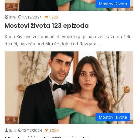
Mostovi života
Ikre
17/12/2024
1,226
Mostovi života 123 epizoda
Kada Kıvılcım želi pomoći djevojci koja je nazove i kaže da želi
da uči, najveću podršku će dobiti od Rüzgara…
Mostovi života
Ikre
13/12/2024
1,090