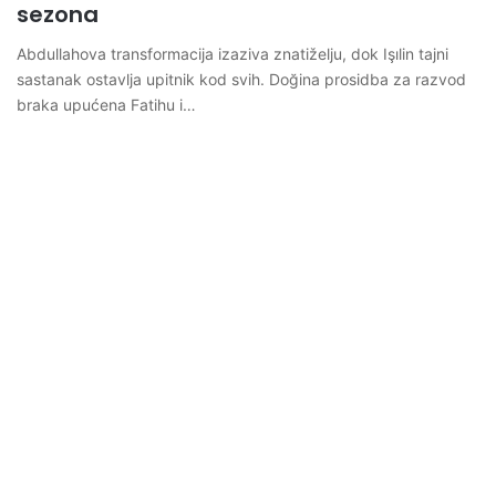
sezona
Abdullahova transformacija izaziva znatiželju, dok Işılin tajni
sastanak ostavlja upitnik kod svih. Doğina prosidba za razvod
braka upućena Fatihu i…