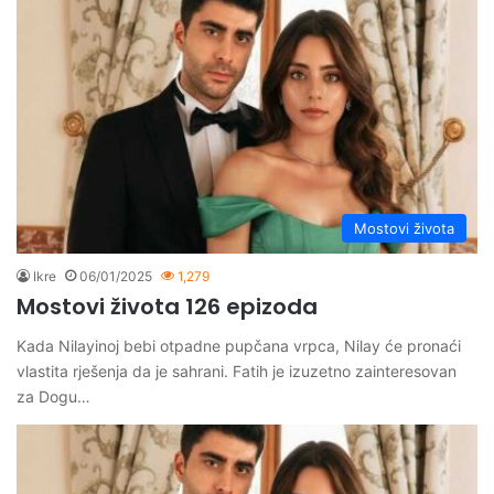
Mostovi života
Ikre
06/01/2025
1,279
Mostovi života 126 epizoda
Kada Nilayinoj bebi otpadne pupčana vrpca, Nilay će pronaći
vlastita rješenja da je sahrani. Fatih je izuzetno zainteresovan
za Dogu…