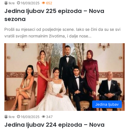
Ikre
16/09/2025
652
Jedina ljubav 225 epizoda – Nova
sezona
Prošli su mjeseci od posljednje scene. Iako se čini da su se svi
vratili svojim normalnim životima, i dalje nose…
Jedina ljubav
Ikre
16/09/2025
347
Jedina ljubav 224 epizoda – Nova