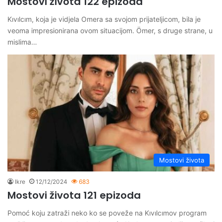
Mostovi života 122 epizoda
Kıvılcım, koja je vidjela Omera sa svojom prijateljicom, bila je
veoma impresionirana ovom situacijom. Ömer, s druge strane, u
mislima…
Mostovi života
Ikre
12/12/2024
683
Mostovi života 121 epizoda
Pomoć koju zatraži neko ko se poveže na Kıvılcımov program