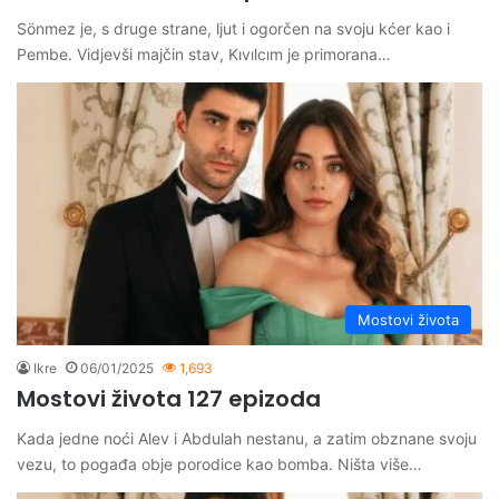
Sönmez je, s druge strane, ljut i ogorčen na svoju kćer kao i
Pembe. Vidjevši majčin stav, Kıvılcım je primorana…
Mostovi života
Ikre
06/01/2025
1,693
Mostovi života 127 epizoda
Kada jedne noći Alev i Abdulah nestanu, a zatim obznane svoju
vezu, to pogađa obje porodice kao bomba. Ništa više…