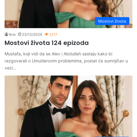
Mostovi života
Ikre
23/12/2024
1,117
Mostovi života 124 epizoda
Mustafa, koji vidi da se Alev i Abdullah sastaju kako bi
razgovarali o Umutlarovim problemima, postat će sumnjičav u
vezi…