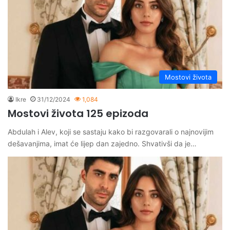
Mostovi života
Ikre
31/12/2024
1,084
Mostovi života 125 epizoda
Abdulah i Alev, koji se sastaju kako bi razgovarali o najnovijim
dešavanjima, imat će lijep dan zajedno. Shvativši da je…