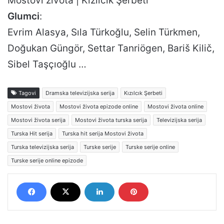
Mostovi života | Kızılcık Şerbeti
Glumci
:
Evrim Alasya, Sıla Türkoğlu, Selin Türkmen,
Doğukan Güngör, Settar Tanriögen, Bariš Kilič,
Sibel Taşçıoğlu …
Tagovi
Dramska televizijska serija
Kızılcık Şerbeti
Mostovi života
Mostovi života epizode online
Mostovi života online
Mostovi života serija
Mostovi života turska serija
Televizijska serija
Turska Hit serija
Turska hit serija Mostovi života
Turska televizijska serija
Turske serije
Turske serije online
Turske serije online epizode