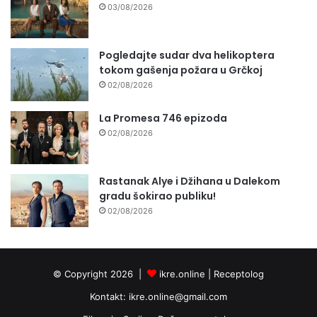
03/08/2026
Pogledajte sudar dva helikoptera
tokom gašenja požara u Grčkoj
02/08/2026
La Promesa 746 epizoda
02/08/2026
Rastanak Alye i Džihana u Dalekom
gradu šokirao publiku!
02/08/2026
© Copyright 2026 |
ikre.online |
Receptolog
Kontakt:
ikre.online@gmail.com