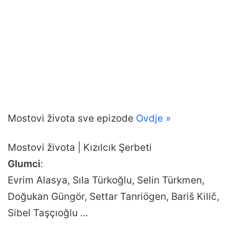
Mostovi života sve epizode
Ovdje »
Mostovi života | Kızılcık Şerbeti
Glumci
:
Evrim Alasya, Sıla Türkoğlu, Selin Türkmen,
Doğukan Güngör, Settar Tanriögen, Bariš Kilič,
Sibel Taşçıoğlu …