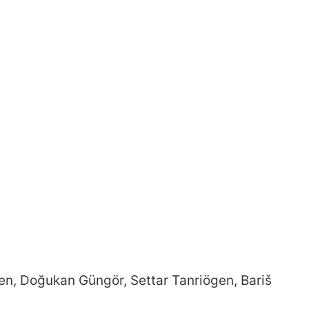
men, Doğukan Güngör, Settar Tanriögen, Bariš