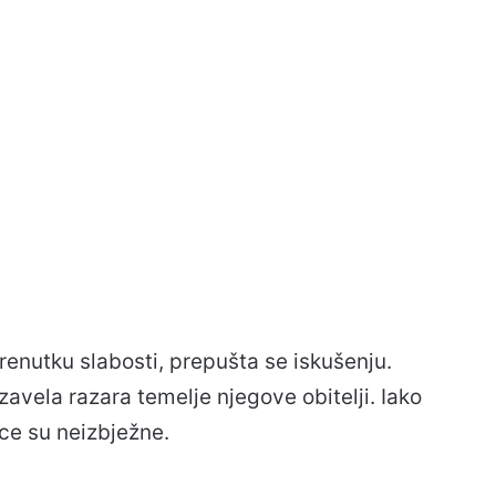
u trenutku slabosti, prepušta se iskušenju.
zavela razara temelje njegove obitelji. Iako
ce su neizbježne.