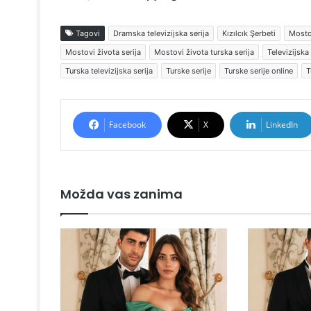
Tagovi
Dramska televizijska serija
Kızılcık Şerbeti
Mosto
Mostovi života serija
Mostovi života turska serija
Televizijska 
Turska televizijska serija
Turske serije
Turske serije online
T
Facebook
X
LinkedIn
Možda vas zanima