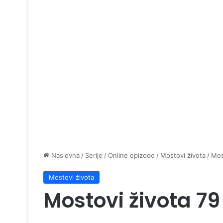
Naslovna
/
Serije
/
Online epizode
/
Mostovi života
/
Mos
Mostovi života
Mostovi života 7