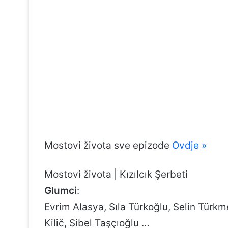
Mostovi života sve epizode
Ovdje »
Mostovi života | Kızılcık Şerbeti
Glumci
:
Evrim Alasya, Sıla Türkoğlu, Selin Türk
Kilič, Sibel Taşçıoğlu …