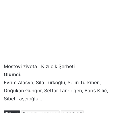
Mostovi života | Kızılcık Şerbeti
Glumci
:
Evrim Alasya, Sıla Türkoğlu, Selin Türkmen,
Doğukan Güngör, Settar Tanriögen, Bariš Kilič,
Sibel Taşçıoğlu …