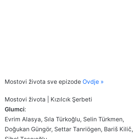
Mostovi života sve epizode
Ovdje »
Mostovi života | Kızılcık Şerbeti
Glumci
:
Evrim Alasya, Sıla Türkoğlu, Selin Türkmen,
Doğukan Güngör, Settar Tanriögen, Bariš Kilič,