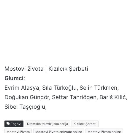
Mostovi života | Kızılcık Şerbeti
Glumci
:
Evrim Alasya, Sıla Türkoğlu, Selin Türkmen,
Doğukan Güngör, Settar Tanriögen, Bariš Kilič,
Sibel Taşçıoğlu,
Tagovi
Dramska televizijska serija
Kızılcık Şerbeti
Mostovi života
Mostovi života epizode online
Mostovi života online