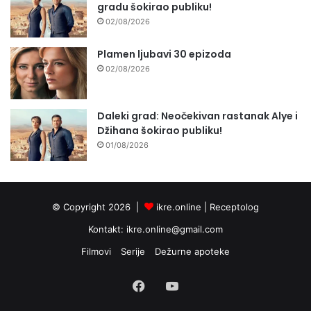
gradu šokirao publiku!
02/08/2026
Plamen ljubavi 30 epizoda
02/08/2026
Daleki grad: Neočekivan rastanak Alye i
Džihana šokirao publiku!
01/08/2026
© Copyright 2026 |
ikre.online |
Receptolog
Kontakt:
ikre.online@gmail.com
Filmovi
Serije
Dežurne apoteke
Facebook
YouTube