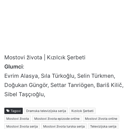
Mostovi života | Kızılcık Şerbeti
Glumci
:
Evrim Alasya, Sıla Türkoğlu, Selin Türkmen,
Doğukan Güngör, Settar Tanriögen, Bariš Kilič,
Sibel Taşçıoğlu,
Tagovi
Dramska televizijska serija
Kızılcık Şerbeti
Mostovi života
Mostovi života epizode online
Mostovi života online
Mostovi života serija
Mostovi života turska serija
Televizijska serija