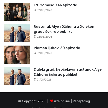
La Promesa 746 epizoda
02/08/2026
Rastanak Alye i Džihana u Dalekom
gradu šokirao publiku!
02/08/2026
Plamen ljubavi 30 epizoda
02/08/2026
Daleki grad: Neočekivan rastanak Alye i
Džihana šokirao publiku!
01/08/2026
© Copyright 2026 |
ikre.online |
Receptolog