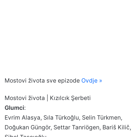
Mostovi života sve epizode
Ovdje »
Mostovi života | Kızılcık Şerbeti
Glumci
:
Evrim Alasya, Sıla Türkoğlu, Selin Türkmen,
Doğukan Güngör, Settar Tanriögen, Bariš Kilič,