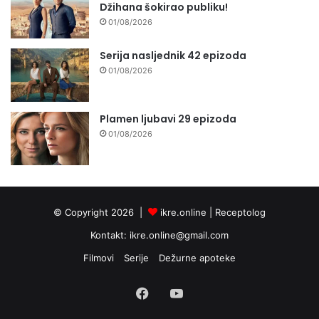
Džihana šokirao publiku!
01/08/2026
Serija nasljednik 42 epizoda
01/08/2026
Plamen ljubavi 29 epizoda
01/08/2026
© Copyright 2026 |
ikre.online |
Receptolog
Kontakt:
ikre.online@gmail.com
Filmovi
Serije
Dežurne apoteke
Facebook
YouTube