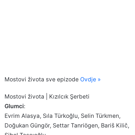
Mostovi života sve epizode
Ovdje »
Mostovi života | Kızılcık Şerbeti
Glumci
:
Evrim Alasya, Sıla Türkoğlu, Selin Türkmen,
Doğukan Güngör, Settar Tanriögen, Bariš Kilič,