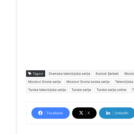
Tagovi
Dramska televizijska serija
Kızılcık Şerbeti
Mosto
Mostovi života serija
Mostovi života turska serija
Televizijska 
Turska televizijska serija
Turske serije
Turske serije online
T
Facebook
X
LinkedIn