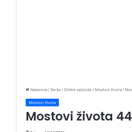
Naslovna
/
Serije
/
Online epizode
/
Mostovi života
/
Mos
Mostovi života
Mostovi života 4