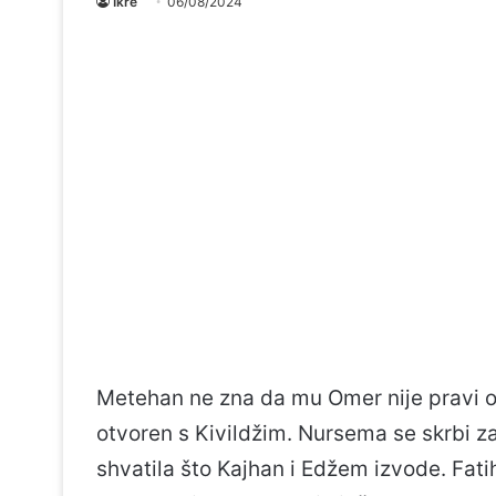
Ikre
06/08/2024
Metehan ne zna da mu Omer nije pravi ot
otvoren s Kivildžim. Nursema se skrbi 
shvatila što Kajhan i Edžem izvode. Fat