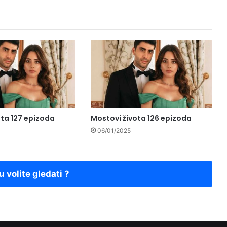
ota 127 epizoda
Mostovi života 126 epizoda
06/01/2025
u volite gledati ?