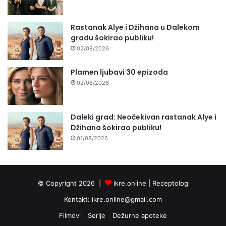
Rastanak Alye i Džihana u Dalekom
gradu šokirao publiku!
02/08/2026
Plamen ljubavi 30 epizoda
02/08/2026
Daleki grad: Neočekivan rastanak Alye i
Džihana šokirao publiku!
01/08/2026
© Copyright 2026 |
ikre.online |
Receptolog
Kontakt:
ikre.online@gmail.com
Filmovi
Serije
Dežurne apoteke