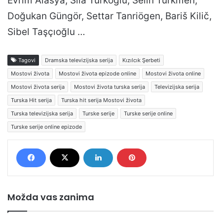
Evrim Alasya, Sıla Türkoğlu, Selin Türkmen,
Doğukan Güngör, Settar Tanriögen, Bariš Kilič,
Sibel Taşçıoğlu …
Tagovi
Dramska televizijska serija
Kızılcık Şerbeti
Mostovi života
Mostovi života epizode online
Mostovi života online
Mostovi života serija
Mostovi života turska serija
Televizijska serija
Turska Hit serija
Turska hit serija Mostovi života
Turska televizijska serija
Turske serije
Turske serije online
Turske serije online epizode
Možda vas zanima