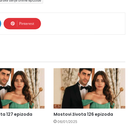
urske serije online epizode
Pinterest
ota 127 epizoda
Mostovi života 126 epizoda
06/01/2025