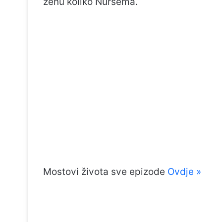
ženu koliko Nursema.
Mostovi života sve epizode
Ovdje »