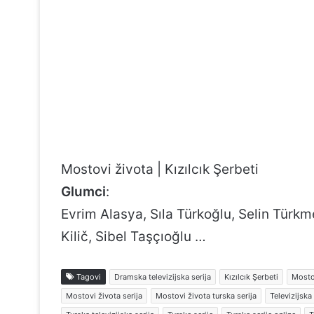
Mostovi života | Kızılcık Şerbeti
Glumci
:
Evrim Alasya, Sıla Türkoğlu, Selin Türk
Kilič, Sibel Taşçıoğlu …
Tagovi
Dramska televizijska serija
Kızılcık Şerbeti
Mosto
Mostovi života serija
Mostovi života turska serija
Televizijska 