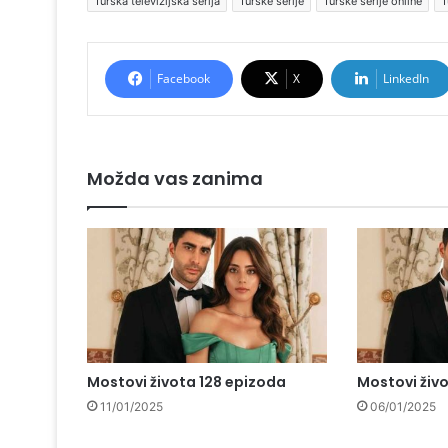
Turska televizijska serija
Turske serije
Turske serije online
T
Facebook
X
LinkedIn
Možda vas zanima
Mostovi života 128 epizoda
Mostovi živ
11/01/2025
06/01/2025