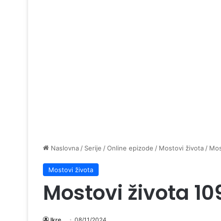
Naslovna
/
Serije
/
Online epizode
/
Mostovi života
/
Mos
Mostovi života
Mostovi života 10
Ikre
08/11/2024