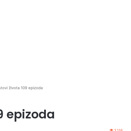
tovi života 109 epizoda
9 epizoda
3,116