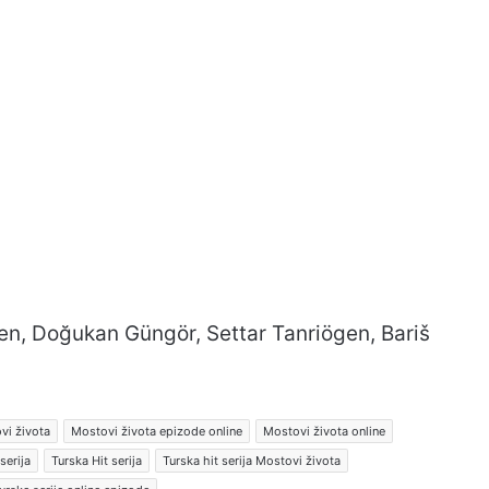
men, Doğukan Güngör, Settar Tanriögen, Bariš
vi života
Mostovi života epizode online
Mostovi života online
serija
Turska Hit serija
Turska hit serija Mostovi života