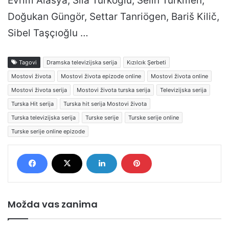
Evrim Alasya, Sıla Türkoğlu, Selin Türkmen,
Doğukan Güngör, Settar Tanriögen, Bariš Kilič,
Sibel Taşçıoğlu …
Tagovi
Dramska televizijska serija
Kızılcık Şerbeti
Mostovi života
Mostovi života epizode online
Mostovi života online
Mostovi života serija
Mostovi života turska serija
Televizijska serija
Turska Hit serija
Turska hit serija Mostovi života
Turska televizijska serija
Turske serije
Turske serije online
Turske serije online epizode
Možda vas zanima