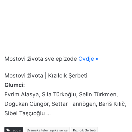
Mostovi života sve epizode
Ovdje »
Mostovi života | Kızılcık Şerbeti
Glumci
:
Evrim Alasya, Sıla Türkoğlu, Selin Türkmen,
Doğukan Güngör, Settar Tanriögen, Bariš Kilič,
Sibel Taşçıoğlu …
Tagovi
Dramska televizijska serija
Kızılcık Şerbeti