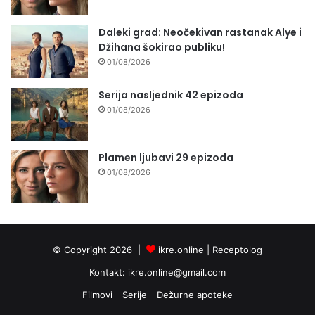
Daleki grad: Neočekivan rastanak Alye i
Džihana šokirao publiku!
01/08/2026
Serija nasljednik 42 epizoda
01/08/2026
Plamen ljubavi 29 epizoda
01/08/2026
© Copyright 2026 |
ikre.online |
Receptolog
Kontakt:
ikre.online@gmail.com
Filmovi
Serije
Dežurne apoteke