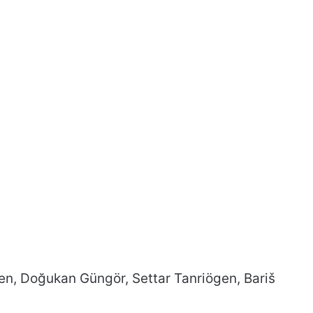
men, Doğukan Güngör, Settar Tanriögen, Bariš