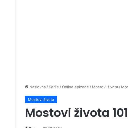
Naslovna
/
Serije
/
Online epizode
/
Mostovi života
/
Mos
Mostovi života
Mostovi života 10