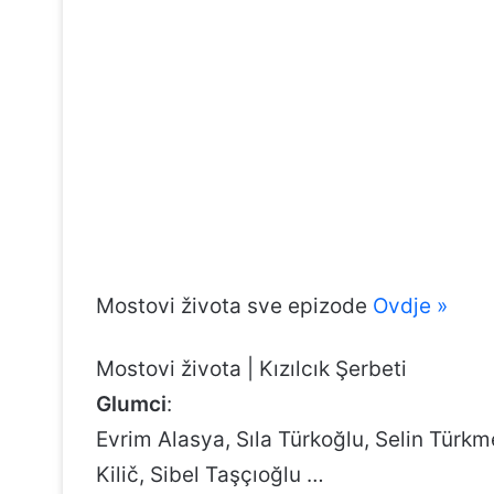
Mostovi života sve epizode
Ovdje »
Mostovi života | Kızılcık Şerbeti
Glumci
:
Evrim Alasya, Sıla Türkoğlu, Selin Türk
Kilič, Sibel Taşçıoğlu …