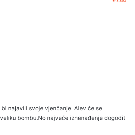
3,893
bi najavili svoje vjenčanje. Alev će se
ati veliku bombu.No najveće iznenađenje dogodit