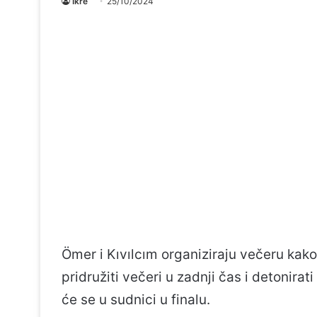
Ikre
25/10/2024
Ömer i Kıvılcım organiziraju večeru kako 
pridružiti večeri u zadnji čas i detonir
će se u sudnici u finalu.