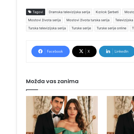
Tagovi
Dramska televizijska serija
Kızılcık Şerbeti
Mosto
Mostovi života serija
Mostovi života turska serija
Televizijska 
Turska televizijska serija
Turske serije
Turske serije online
T
Facebook
X
LinkedIn
Možda vas zanima