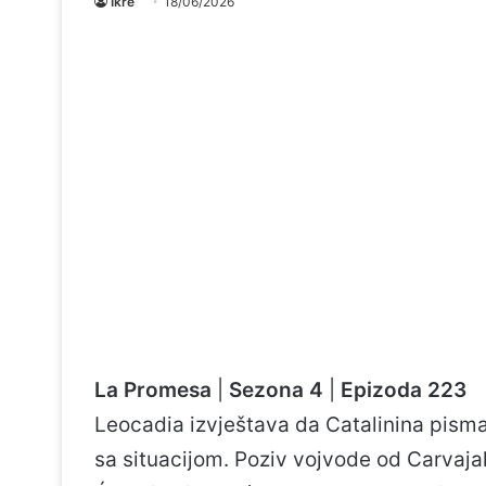
Ikre
18/06/2026
La Promesa
|
Sezona 4
|
Epizoda 223
Leocadia izvještava da Catalinina pisma
sa situacijom. Poziv vojvode od Carvaja