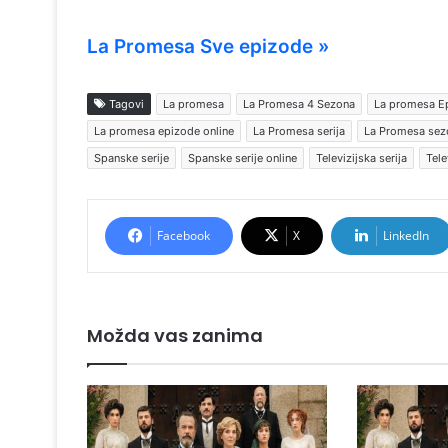
La Promesa Sve epizode »
Tagovi
La promesa
La Promesa 4 Sezona
La promesa E
La promesa epizode online
La Promesa serija
La Promesa sez
Spanske serije
Spanske serije online
Televizijska serija
Tele
Facebook
X
LinkedIn
Možda vas zanima