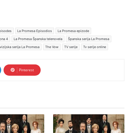
pisodes
La Promesa Episodios
La Promesa epizode
ona 4
La Promesa Španska telenovela
Španska serija La Promesa
vizijska serija La Promesa
The Vow
TV serije
Tv serije online
Pinterest