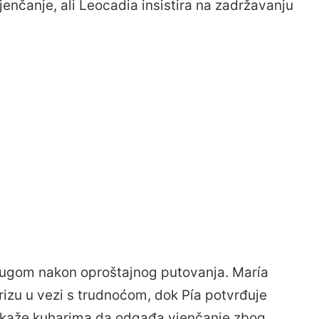
jenčanje, ali Leocadia insistira na zadržavanju
tugom nakon oproštajnog putovanja. María
izu u vezi s trudnoćom, dok Pía potvrđuje
a kaže kuharima da odgađa vjenčanje zbog