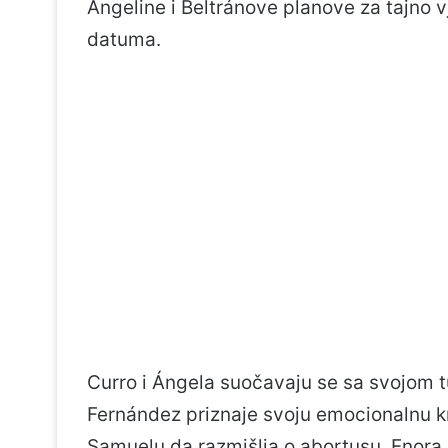
Ángeline i Beltránove planove za tajno v
datuma.
Curro i Ángela suočavaju se sa svojom 
Fernández priznaje svoju emocionalnu kr
Samuelu da razmišlja o abortusu. Enor