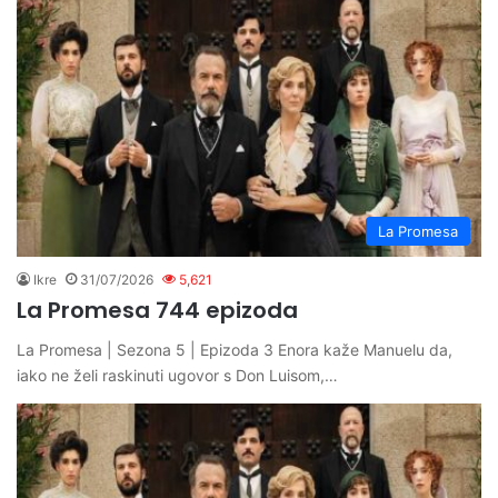
La Promesa
Ikre
31/07/2026
5,621
La Promesa 744 epizoda
La Promesa | Sezona 5 | Epizoda 3 Enora kaže Manuelu da,
iako ne želi raskinuti ugovor s Don Luisom,…