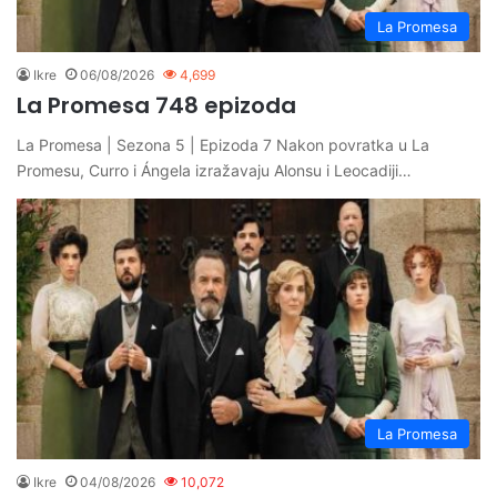
La Promesa
Ikre
06/08/2026
4,699
La Promesa 748 epizoda
La Promesa | Sezona 5 | Epizoda 7 Nakon povratka u La
Promesu, Curro i Ángela izražavaju Alonsu i Leocadiji…
La Promesa
Ikre
04/08/2026
10,072