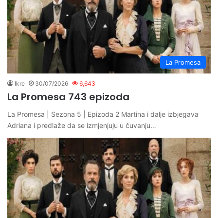
La Promesa
Ikre
30/07/2026
6,643
La Promesa 743 epizoda
La Promesa | Sezona 5 | Epizoda 2 Martina i dalje izbjegava
Adriana i predlaže da se izmjenjuju u čuvanju…