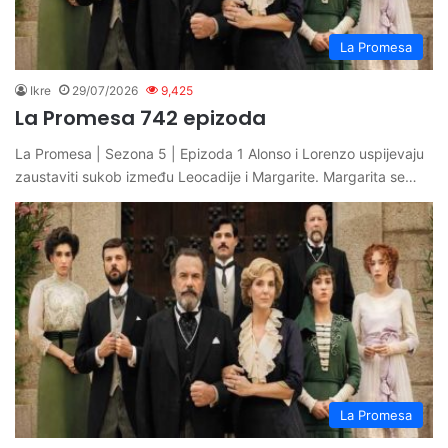
La Promesa
Ikre
29/07/2026
9,425
La Promesa 742 epizoda
La Promesa | Sezona 5 | Epizoda 1 Alonso i Lorenzo uspijevaju
zaustaviti sukob između Leocadije i Margarite. Margarita se…
La Promesa