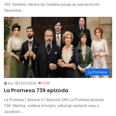
740: Detektiv otkriva da Catalina putuje sa subverzivnim
članovima…
La Promesa
Ikre
23/07/2026
11,191
La Promesa 739 epizoda
La Promesa | Sezona 4 | Epizoda 248 La Promesa epizoda
739: Martina, vođena krivnjom, odlučuje nastaviti vezu s
Jacobom.…