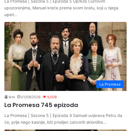
La Promesa | Sezona 5 | Epizoda 5 Uprkos Currovim
upozorenjima, Manuel kreće prema svom bratu, koji u njega
uperi…
La Promesa
Ikre
01/08/2026
9,008
La Promesa 745 epizoda
La Promesa | Sezona 5 | Epizoda 4 Samuel uvjerava Petru da
će, prije nego kasnije, biti prisiljen zatvoriti sklonište…