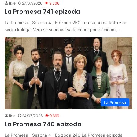
Ikre
27/07/2026
9,306
La Promesa 741 epizoda
La Promesa | Sezona 4 | Epizoda 250 Teresa prima kritike od
svojih kolega. Vera se suočava sa kućnom pomoćnicom,…
La Promesa
Ikre
24/07/2026
9,666
La Promesa 740 epizoda
La Promesa | Sezona 4 | Epizoda 249 La Promesa epizoda