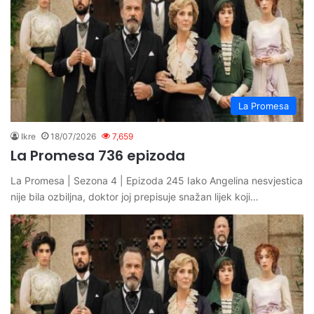
La Promesa
Ikre
18/07/2026
7,659
La Promesa 736 epizoda
La Promesa | Sezona 4 | Epizoda 245 Iako Angelina nesvjestica
nije bila ozbiljna, doktor joj prepisuje snažan lijek koji…