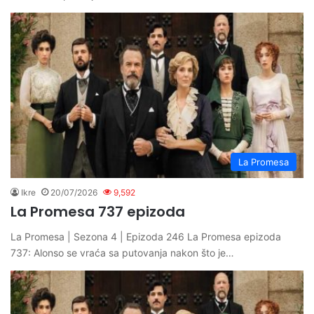
La Promesa
Ikre
20/07/2026
9,592
La Promesa 737 epizoda
La Promesa | Sezona 4 | Epizoda 246 La Promesa epizoda
737: Alonso se vraća sa putovanja nakon što je…