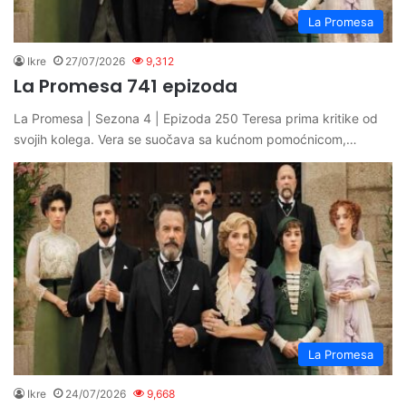
La Promesa
Ikre
27/07/2026
9,312
La Promesa 741 epizoda
La Promesa | Sezona 4 | Epizoda 250 Teresa prima kritike od
svojih kolega. Vera se suočava sa kućnom pomoćnicom,…
La Promesa
Ikre
24/07/2026
9,668