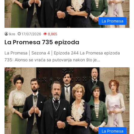
La Promesa
Ikre
17/07/2026
8,865
La Promesa 735 epizoda
La Promesa | Sezona 4 | Epizoda 244 La Promesa epizoda
735: Alonso se vraća sa putovanja nakon što je…
La Promesa