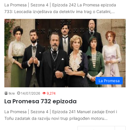
La Promesa | Sezona 4 | Epizoda 242 La Promesa epizoda
733: Leocadia izvještava da detektiv ima trag o Catalini,…
La Promesa
Ikre
14/07/2026
9,274
La Promesa 732 epizoda
La Promesa | Sezona 4 | Epizoda 241 Manuel zadaje Enori i
Toñu zadatak da razviju novi trup prilagođen motoru…