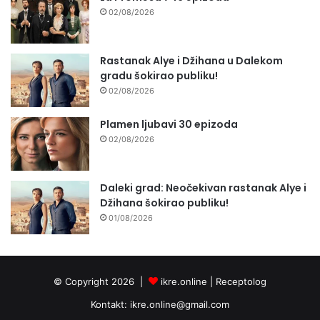
02/08/2026
Rastanak Alye i Džihana u Dalekom
gradu šokirao publiku!
02/08/2026
Plamen ljubavi 30 epizoda
02/08/2026
Daleki grad: Neočekivan rastanak Alye i
Džihana šokirao publiku!
01/08/2026
© Copyright 2026 |
ikre.online |
Receptolog
Kontakt:
ikre.online@gmail.com