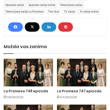
Spanske serije
Spanske serije online
Televizijska serija
Televizijska serija La Promesa
The Vow
TV serije
Tv serije online
Možda vas zanima
La Promesa 748 epizoda
La Promesa 747 epizoda
06/08/2026
04/08/2026