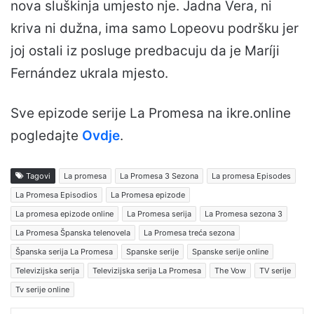
nova sluškinja umjesto nje. Jadna Vera, ni
kriva ni dužna, ima samo Lopeovu podršku jer
joj ostali iz posluge predbacuju da je Maríji
Fernández ukrala mjesto.
Sve epizode serije La Promesa na ikre.online
pogledajte
Ovdje
.
Tagovi
La promesa
La Promesa 3 Sezona
La promesa Episodes
La Promesa Episodios
La Promesa epizode
La promesa epizode online
La Promesa serija
La Promesa sezona 3
La Promesa Španska telenovela
La Promesa treća sezona
Španska serija La Promesa
Spanske serije
Spanske serije online
Televizijska serija
Televizijska serija La Promesa
The Vow
TV serije
Tv serije online