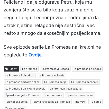
Feliciano i dalje odgurava Petru, koja mu
zamjera što se za bilo koga zauzima prije
negoli za nju. Leonor priznaje roditeljima da
uzrok njezine nelagode nije sestrična, već
nešto s mnogo dalekosežnijim posljedicama.
Sve epizode serije La Promesa na ikre.online
pogledajte
Ovdje
.
Tagovi
La promesa
La Promesa 3 Sezona
La promesa Episodes
La Promesa Episodios
La Promesa epizode
La promesa epizode online
La Promesa serija
La Promesa sezona 3
La Promesa Španska telenovela
La Promesa treća sezona
Španska serija La Promesa
Spanske serije
Spanske serije online
Televizijska serija
Televizijska serija La Promesa
The Vow
TV serije
Tv serije online